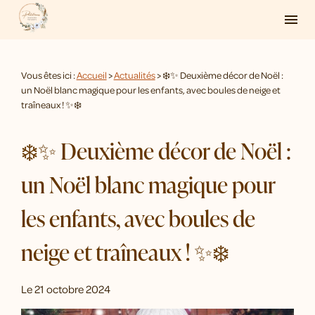
Panneau de gestion des cookies
menu
Vous êtes ici :
Accueil
>
Actualités
> ❄️✨ Deuxième décor de Noël :
un Noël blanc magique pour les enfants, avec boules de neige et
traîneaux ! ✨❄️
❄️✨ Deuxième décor de Noël :
un Noël blanc magique pour
les enfants, avec boules de
neige et traîneaux ! ✨❄️
Le
21 octobre 2024