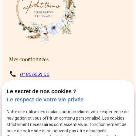
Mes coordonnées
call
01 86 65 21 00
8 Rue Rabutin Chantal
pin_drop
13009 Marseille
Le secret de nos cookies ?
schedule
Du mardi au samedi de 10h à 12h puis de 14h à 18h
Le respect de votre vie privée
Retrouvez-moi sur les réseaux sociaux
Notre site utilise des cookies pour améliorer votre expérience de
navigation et vous offrir un contenu personnalisé. Les cookies
strictement nécessaires sont essentiels au fonctionnement de
base de notre site et ne peuvent pas être désactivés.