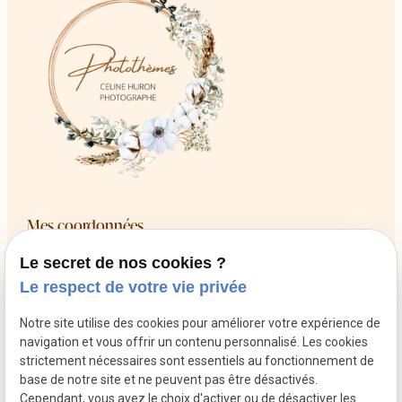
Mes coordonnées
Le secret de nos cookies ?
call
01 86 65 21 00
Le respect de votre vie privée
8 Rue Rabutin Chantal
pin_drop
13009 Marseille
Notre site utilise des cookies pour améliorer votre expérience de
schedule
Du mardi au samedi de 10h à 12h puis de 14h à 18h
navigation et vous offrir un contenu personnalisé. Les cookies
strictement nécessaires sont essentiels au fonctionnement de
Retrouvez-moi sur les réseaux sociaux
base de notre site et ne peuvent pas être désactivés.
Cependant, vous avez le choix d'activer ou de désactiver les