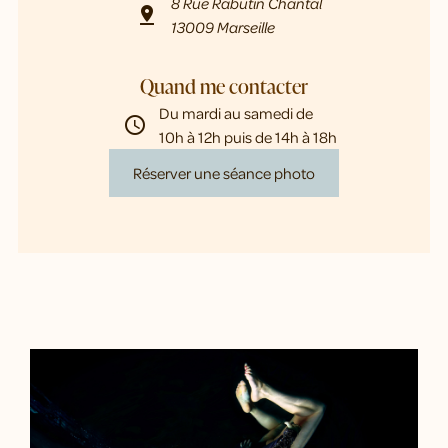
8 Rue Rabutin Chantal
pin_drop
13009 Marseille
Quand me contacter
Du mardi au samedi de
schedule
10h à 12h puis de 14h à 18h
Réserver une séance photo