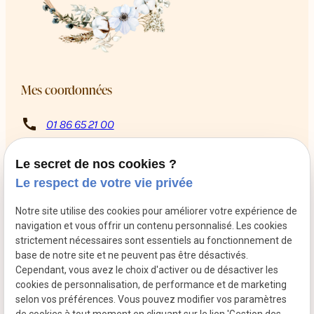
Mes coordonnées
call
01 86 65 21 00
8 Rue Rabutin Chantal
pin_drop
13009 Marseille
Le secret de nos cookies ?
schedule
Du mardi au samedi de 10h à 12h puis de 14h à 18h
Le respect de votre vie privée
Retrouvez-moi sur les réseaux sociaux
Notre site utilise des cookies pour améliorer votre expérience de
navigation et vous offrir un contenu personnalisé. Les cookies
strictement nécessaires sont essentiels au fonctionnement de
base de notre site et ne peuvent pas être désactivés.
Cependant, vous avez le choix d'activer ou de désactiver les
cookies de personnalisation, de performance et de marketing
selon vos préférences. Vous pouvez modifier vos paramètres