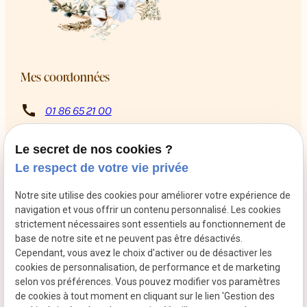
Mes coordonnées
call
01 86 65 21 00
8 Rue Rabutin Chantal
pin_drop
13009 Marseille
Le secret de nos cookies ?
schedule
Du mardi au samedi de 10h à 12h puis de 14h à 18h
Le respect de votre vie privée
Retrouvez-moi sur les réseaux sociaux
Notre site utilise des cookies pour améliorer votre expérience de
navigation et vous offrir un contenu personnalisé. Les cookies
strictement nécessaires sont essentiels au fonctionnement de
base de notre site et ne peuvent pas être désactivés.
Cependant, vous avez le choix d'activer ou de désactiver les
cookies de personnalisation, de performance et de marketing
selon vos préférences. Vous pouvez modifier vos paramètres
de cookies à tout moment en cliquant sur le lien 'Gestion des