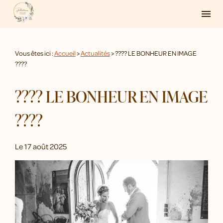
Panneau de gestion des cookies
menu
Vous êtes ici :
Accueil
>
Actualités
> ???? LE BONHEUR EN IMAGE
????
???? LE BONHEUR EN IMAGE
????
Le
17 août 2025