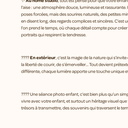
✨
Au home studio
, tout est pensé pour que votre enfan
l’aise : une atmosphère douce, lumineuse et rassurante. I
poses forcées, mais des sourires naturels, des petites m
en disent long, des regards complices et sincères. C’est
l’on prend le temps, où chaque détail compte pour créer
portraits qui respirent la tendresse.
????
En extérieur
, c’est la magie de la nature qui s’invit
la liberté de courir, de s’émerveiller… Tout devient préte
différente, chaque lumière apporte une touche unique et
???? Une séance photo enfant, c’est bien plus qu’un simp
vivre avec votre enfant, et surtout un héritage visuel q
trésors à transmettre, des souvenirs qui traversent le tem