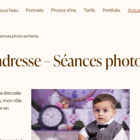
ous l'eau
Portraits
Photos d'iris
Tarifs
Portfolio
Actua
Séances photo enfants
dresse – Séances photo
e étincelle
s, mon rôle
er en