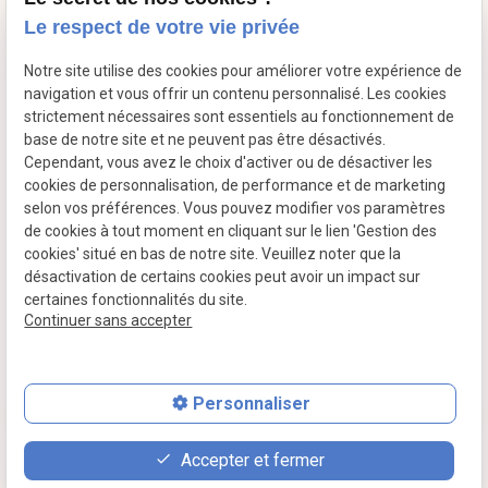
schedule
Du mardi au samedi de 10h à 12h puis de 14h à 18h
Le respect de votre vie privée
Retrouvez-moi sur les réseaux sociaux
Notre site utilise des cookies pour améliorer votre expérience de
navigation et vous offrir un contenu personnalisé. Les cookies
strictement nécessaires sont essentiels au fonctionnement de
base de notre site et ne peuvent pas être désactivés.
Cependant, vous avez le choix d'activer ou de désactiver les
cookies de personnalisation, de performance et de marketing
selon vos préférences. Vous pouvez modifier vos paramètres
de cookies à tout moment en cliquant sur le lien 'Gestion des
cookies' situé en bas de notre site. Veuillez noter que la
Mentions légales
Politique de confidentialité
désactivation de certains cookies peut avoir un impact sur
certaines fonctionnalités du site.
Plan du site
Gestion des cookies
Continuer sans accepter
Personnaliser
feed
contact_page
phone
Accepter et fermer
Devis
Contact
01 86 65 21 00