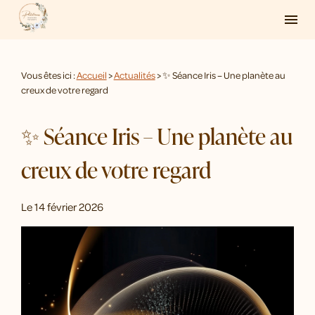
Panneau de gestion des cookies
menu
Vous êtes ici :
Accueil
>
Actualités
> ✨ Séance Iris – Une planète au
creux de votre regard
✨ Séance Iris – Une planète au
creux de votre regard
Le
14 février 2026