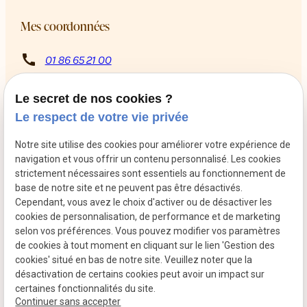
Mes coordonnées
call
01 86 65 21 00
8 Rue Rabutin Chantal
pin_drop
13009 Marseille
Le secret de nos cookies ?
schedule
Du mardi au samedi de 10h à 12h puis de 14h à 18h
Le respect de votre vie privée
Retrouvez-moi sur les réseaux sociaux
Notre site utilise des cookies pour améliorer votre expérience de
navigation et vous offrir un contenu personnalisé. Les cookies
strictement nécessaires sont essentiels au fonctionnement de
base de notre site et ne peuvent pas être désactivés.
Cependant, vous avez le choix d'activer ou de désactiver les
cookies de personnalisation, de performance et de marketing
selon vos préférences. Vous pouvez modifier vos paramètres
de cookies à tout moment en cliquant sur le lien 'Gestion des
cookies' situé en bas de notre site. Veuillez noter que la
Mentions légales
Politique de confidentialité
désactivation de certains cookies peut avoir un impact sur
certaines fonctionnalités du site.
Plan du site
Gestion des cookies
Continuer sans accepter