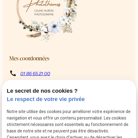
Mes coordonnées
call
01 86 65 21 00
8 Rue Rabutin Chantal
pin_drop
13009 Marseille
Le secret de nos cookies ?
schedule
Du mardi au samedi de 10h à 12h puis de 14h à 18h
Le respect de votre vie privée
Retrouvez-moi sur les réseaux sociaux
Notre site utilise des cookies pour améliorer votre expérience de
navigation et vous offrir un contenu personnalisé. Les cookies
strictement nécessaires sont essentiels au fonctionnement de
base de notre site et ne peuvent pas être désactivés.
Cependant, vous avez le choix d'activer ou de désactiver les