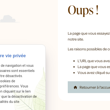
Oups !
La page que vous essayez 
notre site.
Les raisons possibles de ce
re vie privée
L'URL que vous avez 
e de navigation et vous
La page que vous ess
ssaires sont essentiels
Vous avez cliqué sur
tre désactivés.
cookies de
 préférences. Vous
Retourner à l'accue
home
cliquant sur le lien
r que la désactivation de
lités du site.