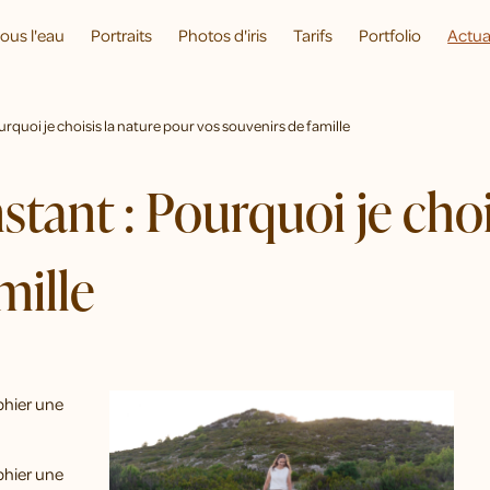
ous l'eau
Portraits
Photos d'iris
Tarifs
Portfolio
Actua
ourquoi je choisis la nature pour vos souvenirs de famille
instant : Pourquoi je cho
mille
phier une
phier une