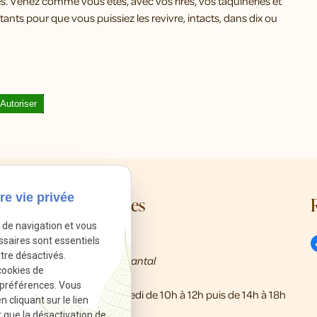
 Venez comme vous êtes, avec vos rires, vos taquineries et
ants pour que vous puissiez les revivre, intacts, dans dix ou
Autoriser
re vie privée
Mes coordonnées
e de navigation et vous
call
ssaires sont essentiels
01 86 65 21 00
tre désactivés.
8 Rue Rabutin Chantal
pin_drop
cookies de
13009 Marseille
 préférences. Vous
schedule
Du mardi au samedi de 10h à 12h puis de 14h à 18h
cliquant sur le lien
r que la désactivation de