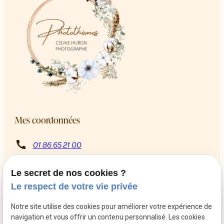
Mes coordonnées
call
01 86 65 21 00
8 Rue Rabutin Chantal
pin_drop
13009 Marseille
Le secret de nos cookies ?
schedule
Du mardi au samedi de 10h à 12h puis de 14h à 18h
Le respect de votre vie privée
Retrouvez-moi sur les réseaux sociaux
Notre site utilise des cookies pour améliorer votre expérience de
navigation et vous offrir un contenu personnalisé. Les cookies