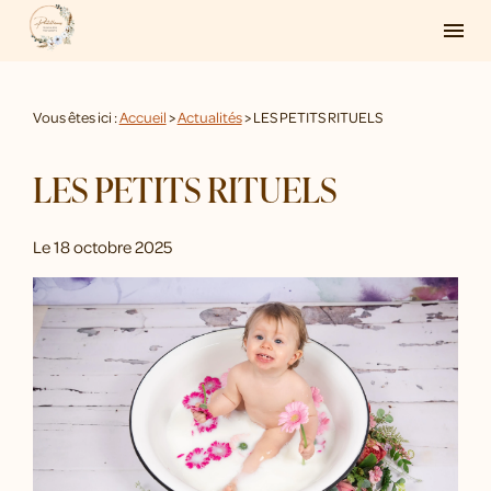
Panneau de gestion des cookies
menu
Vous êtes ici :
Accueil
>
Actualités
> LES PETITS RITUELS
LES PETITS RITUELS
Le
18 octobre 2025