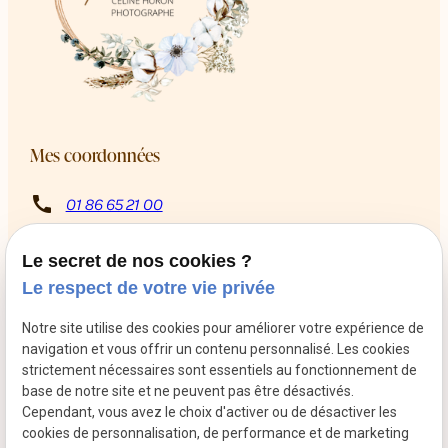
Mes coordonnées
call
01 86 65 21 00
8 Rue Rabutin Chantal
pin_drop
13009 Marseille
Le secret de nos cookies ?
schedule
Du mardi au samedi de 10h à 12h puis de 14h à 18h
Le respect de votre vie privée
Retrouvez-moi sur les réseaux sociaux
Notre site utilise des cookies pour améliorer votre expérience de
navigation et vous offrir un contenu personnalisé. Les cookies
strictement nécessaires sont essentiels au fonctionnement de
base de notre site et ne peuvent pas être désactivés.
Cependant, vous avez le choix d'activer ou de désactiver les
cookies de personnalisation, de performance et de marketing