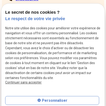
8 Rue Rabutin Chantal
pin_drop
13009 Marseille
Le secret de nos cookies ?
schedule
Du mardi au samedi de 10h à 12h puis de 14h à 18h
Le respect de votre vie privée
Retrouvez-moi sur les réseaux sociaux
Notre site utilise des cookies pour améliorer votre expérience de
navigation et vous offrir un contenu personnalisé. Les cookies
strictement nécessaires sont essentiels au fonctionnement de
base de notre site et ne peuvent pas être désactivés.
Cependant, vous avez le choix d'activer ou de désactiver les
cookies de personnalisation, de performance et de marketing
selon vos préférences. Vous pouvez modifier vos paramètres
de cookies à tout moment en cliquant sur le lien 'Gestion des
cookies' situé en bas de notre site. Veuillez noter que la
Mentions légales
Politique de confidentialité
désactivation de certains cookies peut avoir un impact sur
certaines fonctionnalités du site.
Plan du site
Gestion des cookies
Continuer sans accepter
Personnaliser