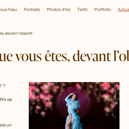
ous l'eau
Portraits
Photos d'iris
Tarifs
Portfolio
Actua
s, devant l’objectif
e vous êtes, devant l’ob
i" ?
frir de
’est un