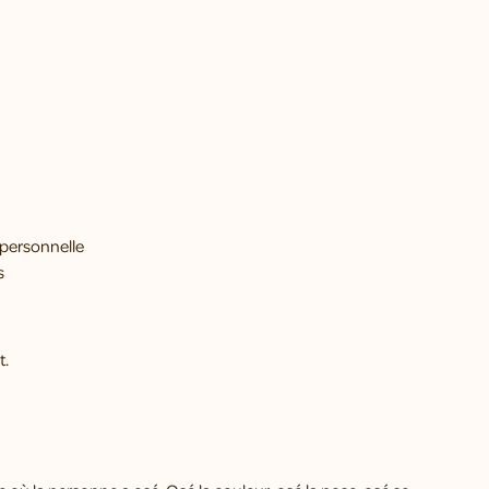
u personnelle
s
t.