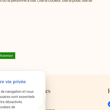
e où la personne a osé. Osé la couleur, osé la pose, osé se
Autoriser
re vie privée
Mes coordonnées
e de navigation et vous
ssaires sont essentiels
tre désactivés.
call
01 86 65 21 00
cookies de