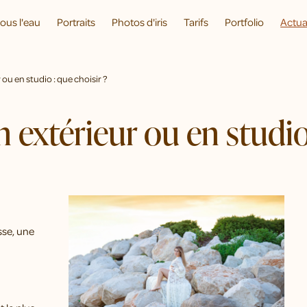
ous l'eau
Portraits
Photos d'iris
Tarifs
Portfolio
Actua
ou en studio : que choisir ?
 extérieur ou en studio 
sse, une