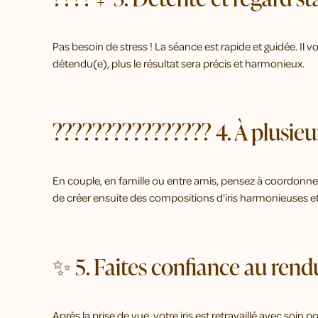
Pas besoin de stress ! La séance est rapide et guidée. Il 
détendu(e), plus le résultat sera précis et harmonieux.
????‍????‍????‍???? 4. À plusie
En couple, en famille ou entre amis, pensez à coordonne
de créer ensuite des compositions d’iris harmonieuses e
✨ 5. Faites confiance au rendu
Après la prise de vue, votre iris est retravaillé avec soin