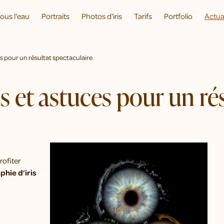
ous l'eau
Portraits
Photos d'iris
Tarifs
Portfolio
Actua
ces pour un résultat spectaculaire
ls et astuces pour un ré
rofiter
phie d’iris