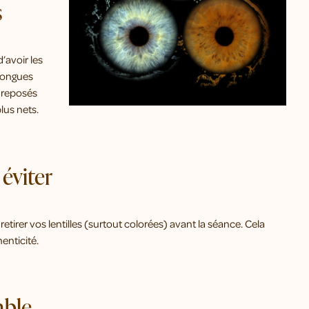
s
d’avoir les
 longues
x reposés
lus nets.
 éviter
de retirer vos lentilles (surtout colorées) avant la séance. Cela
enticité.
able