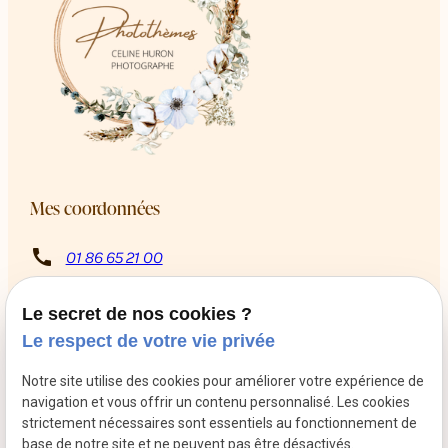
Mes coordonnées
call
01 86 65 21 00
8 Rue Rabutin Chantal
pin_drop
13009 Marseille
Le secret de nos cookies ?
schedule
Du mardi au samedi de 10h à 12h puis de 14h à 18h
Le respect de votre vie privée
Retrouvez-moi sur les réseaux sociaux
Notre site utilise des cookies pour améliorer votre expérience de
navigation et vous offrir un contenu personnalisé. Les cookies
strictement nécessaires sont essentiels au fonctionnement de
base de notre site et ne peuvent pas être désactivés.