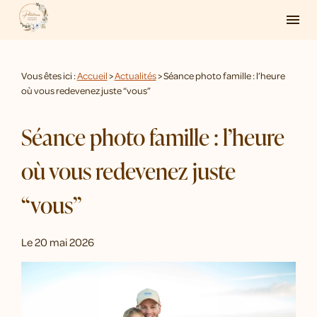
Panneau de gestion des cookies
menu
Vous êtes ici :
Accueil
>
Actualités
> Séance photo famille : l’heure
où vous redevenez juste “vous”
Séance photo famille : l’heure
où vous redevenez juste
“vous”
Le
20 mai 2026