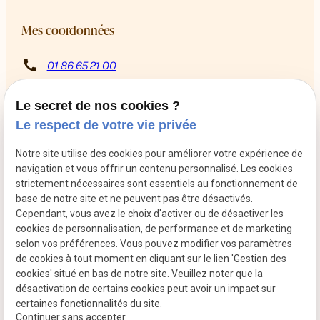
Mes coordonnées
call
01 86 65 21 00
8 Rue Rabutin Chantal
pin_drop
13009 Marseille
Le secret de nos cookies ?
schedule
Du mardi au samedi de 10h à 12h puis de 14h à 18h
Le respect de votre vie privée
Retrouvez-moi sur les réseaux sociaux
Notre site utilise des cookies pour améliorer votre expérience de
navigation et vous offrir un contenu personnalisé. Les cookies
strictement nécessaires sont essentiels au fonctionnement de
base de notre site et ne peuvent pas être désactivés.
Cependant, vous avez le choix d'activer ou de désactiver les
cookies de personnalisation, de performance et de marketing
selon vos préférences. Vous pouvez modifier vos paramètres
de cookies à tout moment en cliquant sur le lien 'Gestion des
cookies' situé en bas de notre site. Veuillez noter que la
Mentions légales
Politique de confidentialité
désactivation de certains cookies peut avoir un impact sur
certaines fonctionnalités du site.
Plan du site
Gestion des cookies
Continuer sans accepter