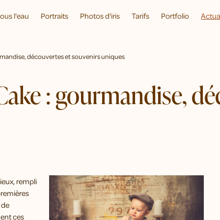
ous l'eau
Portraits
Photos d'iris
Tarifs
Portfolio
Actua
rmandise, découvertes et souvenirs uniques
ake : gourmandise, dé
ieux, rempli
 premières
 de
ent ces