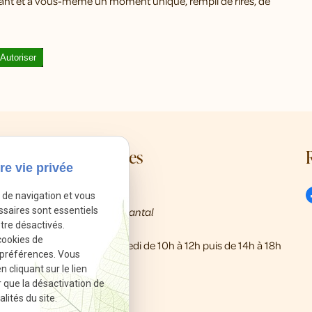
enfant et à vous-même un moment unique, rempli de rires, de
Autoriser
Mes coordonnées
re vie privée
call
01 86 65 21 00
e de navigation et vous
ssaires sont essentiels
8 Rue Rabutin Chantal
pin_drop
tre désactivés.
13009 Marseille
cookies de
schedule
Du mardi au samedi de 10h à 12h puis de 14h à 18h
 préférences. Vous
cliquant sur le lien
r que la désactivation de
lités du site.