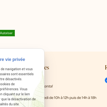
Autoriser
re vie privée
Mes coordonnées
e de navigation et vous
ssaires sont essentiels
tre désactivés.
call
01 86 65 21 00
cookies de
8 Rue Rabutin Chantal
pin_drop
 préférences. Vous
13009 Marseille
cliquant sur le lien
schedule
Du mardi au samedi de 10h à 12h puis de 14h à 18h
r que la désactivation de
lités du site.