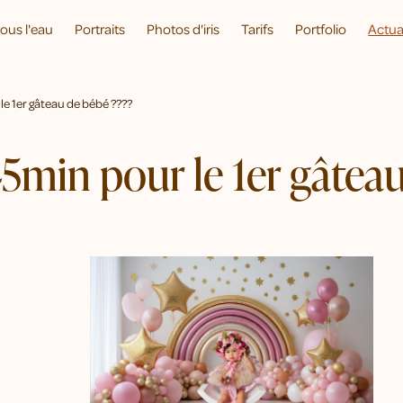
ous l'eau
Portraits
Photos d'iris
Tarifs
Portfolio
Actua
le 1er gâteau de bébé ????
5min pour le 1er gâtea