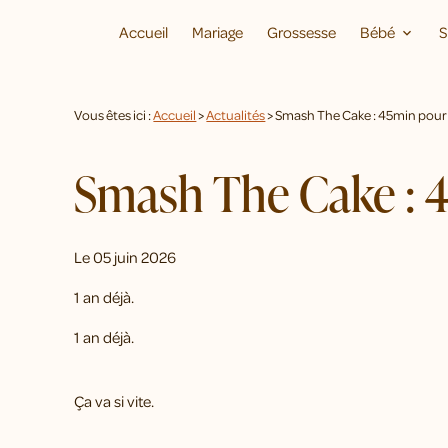
Panneau de gestion des cookies
Accueil
Mariage
Grossesse
Bébé
S
Vous êtes ici :
Accueil
>
Actualités
> Smash The Cake : 45min pour 
Smash The Cake : 4
Le
05 juin 2026
1 an déjà.
1 an déjà.
Ça va si vite.