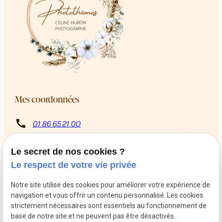
Mes coordonnées
call
01 86 65 21 00
8 Rue Rabutin Chantal
pin_drop
13009 Marseille
Le secret de nos cookies ?
schedule
Du mardi au samedi de 10h à 12h puis de 14h à 18h
Le respect de votre vie privée
Retrouvez-moi sur les réseaux sociaux
Notre site utilise des cookies pour améliorer votre expérience de
navigation et vous offrir un contenu personnalisé. Les cookies
strictement nécessaires sont essentiels au fonctionnement de
base de notre site et ne peuvent pas être désactivés.