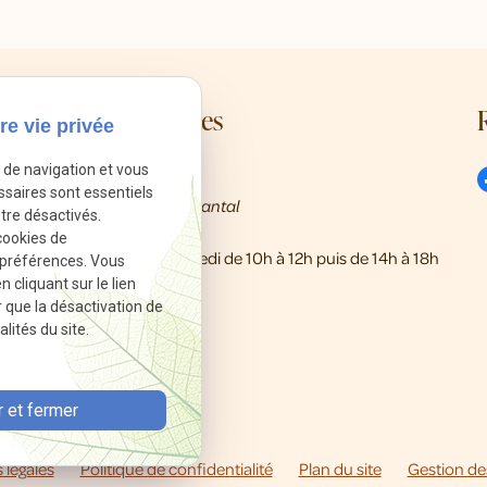
Mes coordonnées
re vie privée
e de navigation et vous
call
01 86 65 21 00
ssaires sont essentiels
8 Rue Rabutin Chantal
pin_drop
tre désactivés.
13009 Marseille
cookies de
schedule
Du mardi au samedi de 10h à 12h puis de 14h à 18h
 préférences. Vous
cliquant sur le lien
r que la désactivation de
lités du site.
 et fermer
 légales
Politique de confidentialité
Plan du site
Gestion de