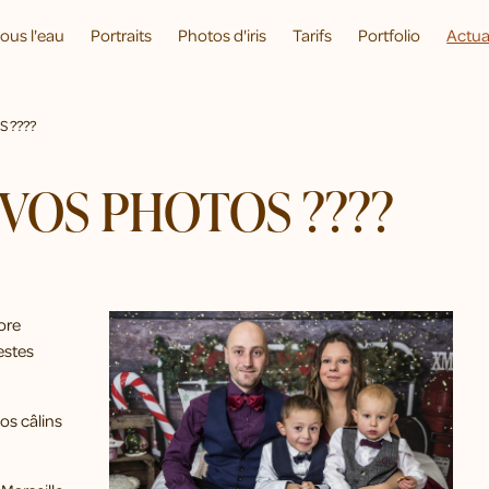
ous l'eau
Portraits
Photos d'iris
Tarifs
Portfolio
Actua
S ????
 VOS PHOTOS ????
dore
estes
vos câlins